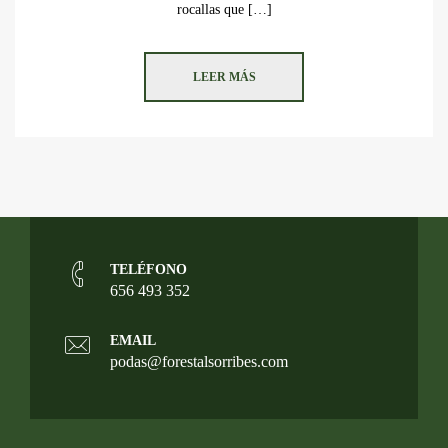
rocallas que […]
LEER MÁS
TELÉFONO
656 493 352
EMAIL
podas@forestalsorribes.com